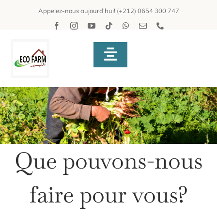
Passer
Appelez-nous aujourd’hui! (+212) 0
654 300 747
au
contenu
Toggle
Navigation
ACCUEIL
ACTIVITES
SUITES & APPART
PRODUITS
ÉCOLOGIE
CONTACT
Que pouvons-nous
faire pour vous?