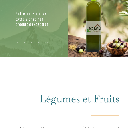
Notre
huile
d'olive
extra
vierge
:
un
produit
d'exception
.
Disponible en bouteilles de 1 litre
+
Légumes et Fruits