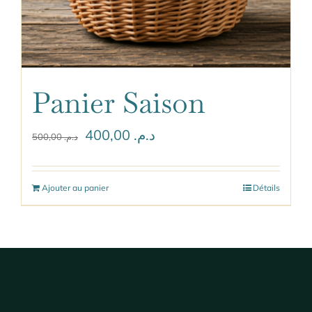
Panier Saison
Le
Le
400,00
د.م.
500,00
د.م.
prix
prix
initial
actuel
Ajouter au panier
Détails
était :
est :
د.م. 400,00.
د.م. 500,00.