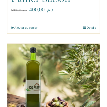
Le
Le
400,00
د.م.
500,00
د.م.
prix
prix
initial
actuel
Ajouter au panier
Détails
était :
est :
د.م. 400,00.
د.م. 500,00.